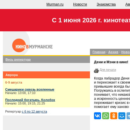
Murman.ru
Новости
Знакомства
Ав
С 1 июня 2026 г. киноте
Главная
-
Архив
-
Ново
Весь репертуар
Дени и Мэни в кино!
Для печати
Аврора
Когда лабрадор Дени
и переезжает к своем
6-9 августа
привыкшие всегда быт
Смешарики сквозь вселенные
Погружаясь в ослепи
Начало: 13:00, 17:10
понимает, что никако
а искренность ценнее
Последний богатырь. Колобок
переживает кризис в
Начало: 15:00, 19:15, 21:25
помогает ему заново 
Репертуар
с 6 по 12 августа