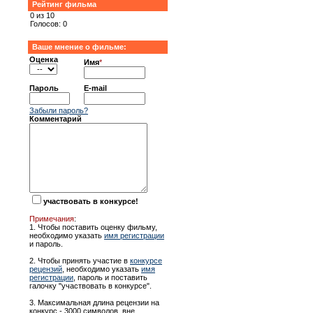
Рейтинг фильма
0 из 10
Голосов: 0
Ваше мнение о фильме:
Оценка
Имя
*
Пароль
E-mail
Забыли пароль?
Комментарий
участвовать в конкурсе!
Примечания
:
1. Чтобы поставить оценку фильму,
необходимо указать
имя регистрации
и пароль.
2. Чтобы принять участие в
конкурсе
рецензий
, необходимо указать
имя
регистрации
, пароль и поставить
галочку "участвовать в конкурсе".
3. Максимальная длина рецензии на
конкурс - 3000 символов, вне