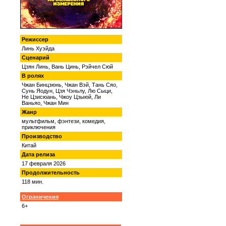
Режиссер
Линь Хуэйда
Сценарий
Цзян Линь, Вань Цинь, Рэйчел Сюй
В ролях
Чжан Бинцзюнь, Чжан Вэй, Тань Сяо,
Сунь Яодун, Цзя Чэньлу, Лю Сыци,
Не Цзисюань, Чжоу Цзыюй, Ли
Ваньяо, Чжан Мин
Жанр
мультфильм, фэнтези, комедия,
приключения
Производство
Китай
Дата релиза
17 февраля 2026
Продолжительность
118 мин.
Ограничения
6+