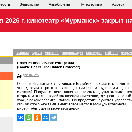
вости
Знакомства
Авиабилеты
Путешествия
Адреса
я 2026 г. кинотеатр «Мурманск» закрыт н
Главная
-
Архив
-
Новости
-
Информация
-
Конкурсы
-
Рейтинг
-
Форум
Побег из волшебного измерения
(Boonie Bears: The Hidden Protector)
Для печати
Озорные братья-медведи Бриар и Брамбл и представить не могли,
что однажды встретятся с легендарным Нянем - чудищем из древн
сказаний. Получив от него таинственные силы, друзья оказываются
в скрытом от глаз людей волшебном измерении, где царит веселый
хаос, а воздух пропитан магией. Им предстоит научиться управлять
своими способностями и найти свое место в этом удивительном
мире, чтобы суметь вернуться домой.