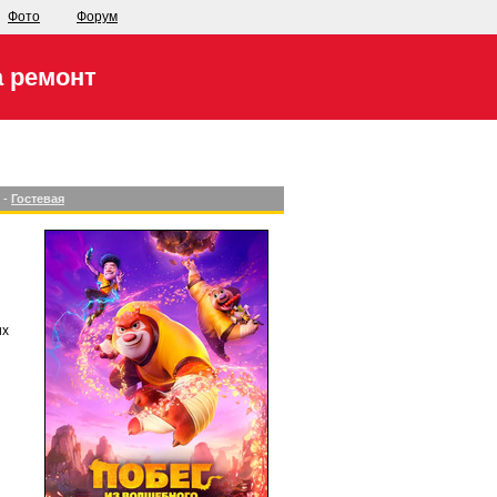
Фото
Форум
а ремонт
-
Гостевая
их